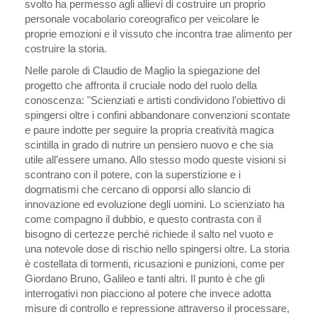
svolto ha permesso agli allievi di costruire un proprio
personale vocabolario coreografico per veicolare le
proprie emozioni e il vissuto che incontra trae alimento per
costruire la storia.
Nelle parole di Claudio de Maglio la spiegazione del
progetto che affronta il cruciale nodo del ruolo della
conoscenza: "Scienziati e artisti condividono l’obiettivo di
spingersi oltre i confini abbandonare convenzioni scontate
e paure indotte per seguire la propria creatività magica
scintilla in grado di nutrire un pensiero nuovo e che sia
utile all’essere umano. Allo stesso modo queste visioni si
scontrano con il potere, con la superstizione e i
dogmatismi che cercano di opporsi allo slancio di
innovazione ed evoluzione degli uomini. Lo scienziato ha
come compagno il dubbio, e questo contrasta con il
bisogno di certezze perché richiede il salto nel vuoto e
una notevole dose di rischio nello spingersi oltre. La storia
è costellata di tormenti, ricusazioni e punizioni, come per
Giordano Bruno, Galileo e tanti altri. Il punto è che gli
interrogativi non piacciono al potere che invece adotta
misure di controllo e repressione attraverso il processare,