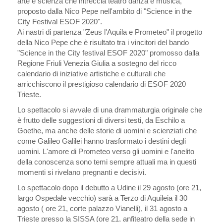
arte e scienza che intreccia teatro danza e musica,
proposto dalla Nico Pepe nell'ambito di "Science in the
City Festival ESOF 2020".
Ai nastri di partenza "Zeus l'Aquila e Prometeo" il progetto
della Nico Pepe che è risultato tra i vincitori del bando
"Science in the City festival ESOF 2020" promosso dalla
Regione Friuli Venezia Giulia a sostegno del ricco
calendario di iniziative artistiche e culturali che
arricchiscono il prestigioso calendario di ESOF 2020
Trieste.
Lo spettacolo si avvale di una drammaturgia originale che
è frutto delle suggestioni di diversi testi, da Eschilo a
Goethe, ma anche delle storie di uomini e scienziati che
come Galileo Galilei hanno trasformato i destini degli
uomini. L'amore di Prometeo verso gli uomini e l'anelito
della conoscenza sono temi sempre attuali ma in questi
momenti si rivelano pregnanti e decisivi.
Lo spettacolo dopo il debutto a Udine il 29 agosto (ore 21,
largo Ospedale vecchio) sarà a Terzo di Aquileia il 30
agosto ( ore 21, corte palazzo Vianelli), il 31 agosto a
Trieste presso la SISSA (ore 21, anfiteatro della sede in