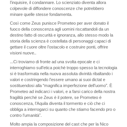
l’inquisire, il condannare. Lo scienziato diventa allora
colpevole di diffondere conoscenze che potrebbero
minare quelle stesse fondamenta.
Così come Zeus punisce Prometeo per aver donato il
fuoco della conoscenza agli uomini riscattandoli da un
destino fatto di oscurità e ignoranza, allo stesso modo la
storia della scienza è costellata di personaggi capaci di
gettare il cuore oltre l’ostacolo e costruire ponti, offrire
visioni nuove..
...Ci troviamo di fronte ad una svolta epocale e ci
interroghiamo sull’etica poichè troppo spesso la tecnologia
si è trasformata nella nuova assoluta divinità ribaltando i
valori e costringendo l’essere umano ai suoi dictat e
sostituendosi alla “magnifica imperfezione dell’uomo”. È
Prometeo ad indicarci i valori, e a farsi carico della nostra
fragilità perché se Zeus è il potere, se Prometeo è
conoscenza, l’Aquila diventa il tormento e ciò che ci
obbliga a interrogarci su quanto che stiamo facendo pro o
contro l’umanità".
Molto ampia la composizione del cast che per la Nico