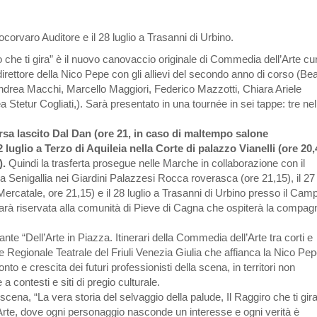
socorvaro Auditore e il 28 luglio a Trasanni di Urbino.
ro che ti gira” è il nuovo canovaccio originale di Commedia dell’Arte cu
rettore della Nico Pepe con gli allievi del secondo anno di corso (Bea
drea Macchi, Marcello Maggiori, Federico Mazzotti, Chiara Ariele
 Stetur Cogliati,). Sarà presentato in una tournée in sei tappe: tre nel
Arsa lascito Dal Dan (ore 21, in caso di maltempo salone
 luglio a Terzo di Aquileia nella Corte di palazzo Vianelli (ore 20,
).
Quindi la trasferta prosegue nelle Marche in collaborazione con il
 a Senigallia nei Giardini Palazzesi Rocca roverasca (ore 21,15), il 27
ercatale, ore 21,15) e il 28 luglio a Trasanni di Urbino presso il Cam
a sarà riservata alla comunità di Pieve di Cagna che ospiterà la compag
nte “Dell’Arte in Piazza. Itinerari della Commedia dell’Arte tra corti e
te Regionale Teatrale del Friuli Venezia Giulia che affianca la Nico Pep
 e crescita dei futuri professionisti della scena, in territori non
 contesti e siti di pregio culturale.
scena, “La vera storia del selvaggio della palude, Il Raggiro che ti gira
rte, dove ogni personaggio nasconde un interesse e ogni verità è