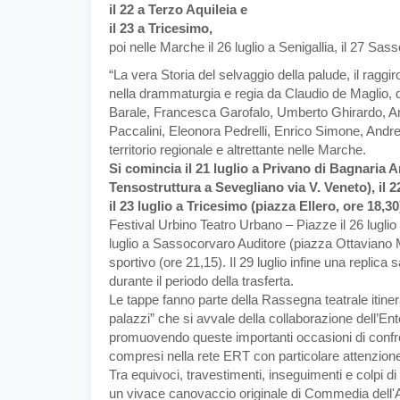
il 22 a Terzo Aquileia e
il 23 a Tricesimo,
poi nelle Marche il 26 luglio a Senigallia, il 27 Sas
“La vera Storia del selvaggio della palude, il raggi
nella drammaturgia e regia da Claudio de Maglio, di
Barale, Francesca Garofalo, Umberto Ghirardo, An
Paccalini, Eleonora Pedrelli, Enrico Simone, Andrea
territorio regionale e altrettante nelle Marche.
Si comincia il 21 luglio a Privano di Bagnaria 
Tensostruttura a Sevegliano via V. Veneto), il 22
il 23 luglio a Tricesimo (piazza Ellero, ore 18,30
Festival Urbino Teatro Urbano – Piazze il 26 luglio
luglio a Sassocorvaro Auditore (piazza Ottaviano M
sportivo (ore 21,15). Il 29 luglio infine una replic
durante il periodo della trasferta.
Le tappe fanno parte della Rassegna teatrale itinera
palazzi” che si avvale della collaborazione dell’En
promuovendo queste importanti occasioni di confronto
compresi nella rete ERT con particolare attenzione a
Tra equivoci, travestimenti, inseguimenti e colpi di 
un vivace canovaccio originale di Commedia dell'A