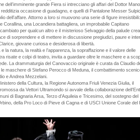
e dell'imminente grande Fiera si intrecciano gli affari del Dottor Mano
redditizia occasione di guadagno, e quelli di Pantalone Messer Sulpic
 dell'affare. Attorno a loro si muovono una serie di figure irresistibili: 
ante Corallina, una Locandiera battagliera, un improbabile Capitano
ambiato per qualcun altro e il misterioso Selvaggio della palude crea
ace di sorprendere e di mettere in discussione pregiudizi, paure e inte
larice, giovane curiosa e desiderosa di libertà.
e la natura, la realtà e l’apparenza, la sopraffazione e il valore delle
a risate e colpi di teatro, invita a guardare oltre le maschere e a scop
rede. La drammaturgia del Canovaccio originale è curata da Claudio d
er, le maschere di Stefano Perocco di Meduna, il combattimento scenic
udio e Andrea Mezzelani.
inistero della Cultura, la Regione Autonoma Friuli Venezia Giulia, il
romossa da Vettori Ultramondo si avvale della collaborazione dell’En
omuni di Bagnaria Arsa, Terzo d’Aquileia e Tricesimo, del sostegno del
rbino, della Pro Loco di Pieve di Cagna e di USCI Unione Corale del F