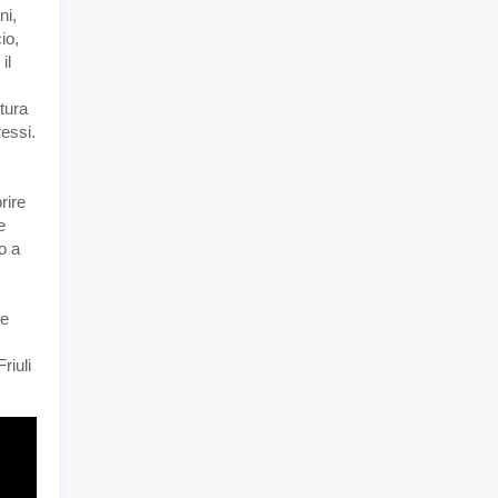
ni,
io,
il
tura
ressi.
rire
e
o a
te
riuli