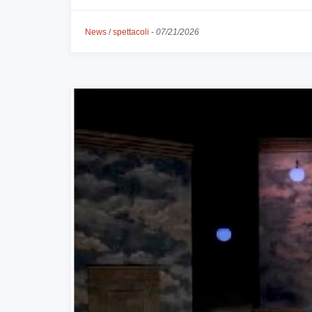
News
/
spettacoli
-
07/21/2026