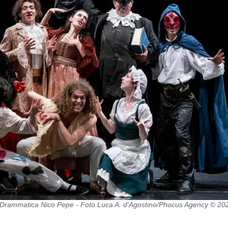
te Drammatica Nico Pepe - Foto Luca A. d'Agostino/Phocus Agency © 20