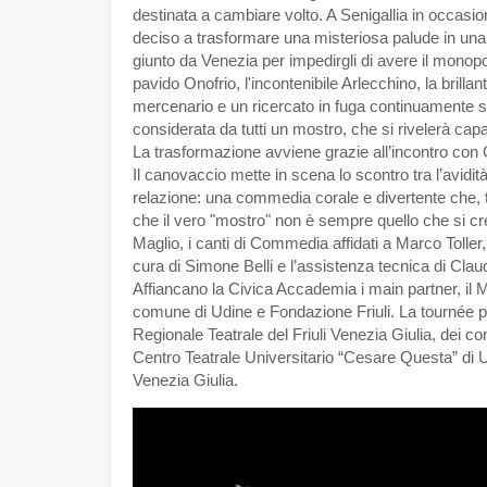
destinata a cambiare volto. A Senigallia in occasion
deciso a trasformare una misteriosa palude in una 
giunto da Venezia per impedirgli di avere il monopolio
pavido Onofrio, l'incontenibile Arlecchino, la brill
mercenario e un ricercato in fuga continuamente sc
considerata da tutti un mostro, che si rivelerà cap
La trasformazione avviene grazie all’incontro con C
Il canovaccio mette in scena lo scontro tra l’avidità 
relazione: una commedia corale e divertente che, tr
che il vero "mostro" non è sempre quello che si c
Maglio, i canti di Commedia affidati a Marco Toll
cura di Simone Belli e l’assistenza tecnica di Cla
Affiancano la Civica Accademia i main partner, il M
comune di Udine e Fondazione Friuli. La tournée p
Regionale Teatrale del Friuli Venezia Giulia, dei c
Centro Teatrale Universitario “Cesare Questa” di U
Venezia Giulia.