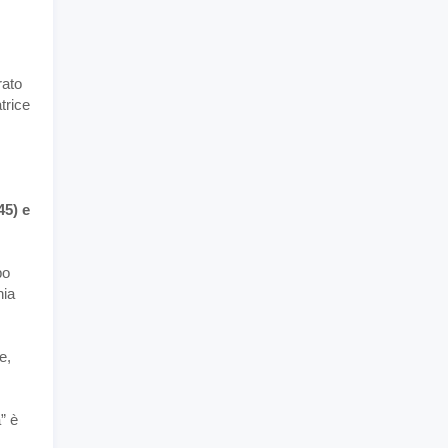
rato
trice
45) e
po
nia
e,
” è