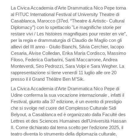
La Civica Accademia d’Arte Drammatica Nico Pepe torna
al FITUC International Festival of University Theatre di
Casablanca, Marocco (37ed. “Theatre & Artistic- Cultural
Diplomacy”) con lo spettacolo "Le magnifiche storie per
restare vivi / Les histoires magnifiques pour rester en vie”,
per la regia e drammaturgia di Claudio de Maglio con gli
allievi del III anno - Giulio Bianchi, Silvia Cerchier, Iacopo
Cesaria, Alvise Colledan, Erika Maria Cordisco, Massimo
Filoso, Federica Garbarini, Santi Maccarrone, Andrea
Monteverdi, Siro Pedrozzi, Sara Volpi e Sara Wegher. La
rappresentazione si tiene venerdì 11 luglio alle ore 20
presso il il Grand Théâtre Ben M’Sik.
La Civica Accademia d’Arte Drammatica Nico Pepe di
Udine conferma la sua vocazione internazionale , infatti il
Festival, giunto alla 37 edizione, è un evento di prestigio
che si svolge nel cuore del Complesso Culturale Sidi
Belyout, a Casablanca ed è organizzato dalla Faculté des
Lettres et des Sciences Humaines dell’Università Hassan
II. Come dichiarato dal tema scelto per l’edizione 2025, il
teatro diventa lo strumento della diplomazia culturale,