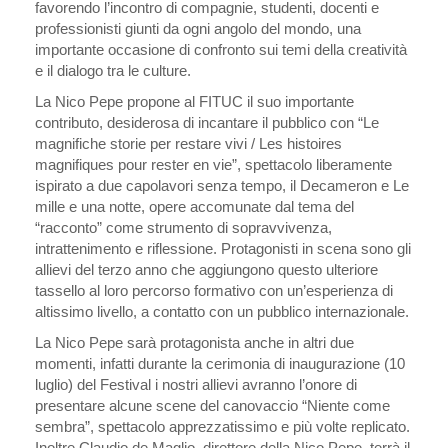
favorendo l’incontro di compagnie, studenti, docenti e
professionisti giunti da ogni angolo del mondo, una
importante occasione di confronto sui temi della creatività
e il dialogo tra le culture.
La Nico Pepe propone al FITUC il suo importante
contributo, desiderosa di incantare il pubblico con “Le
magnifiche storie per restare vivi / Les histoires
magnifiques pour rester en vie”, spettacolo liberamente
ispirato a due capolavori senza tempo, il Decameron e Le
mille e una notte, opere accomunate dal tema del
“racconto” come strumento di sopravvivenza,
intrattenimento e riflessione. Protagonisti in scena sono gli
allievi del terzo anno che aggiungono questo ulteriore
tassello al loro percorso formativo con un’esperienza di
altissimo livello, a contatto con un pubblico internazionale.
La Nico Pepe sarà protagonista anche in altri due
momenti, infatti durante la cerimonia di inaugurazione (10
luglio) del Festival i nostri allievi avranno l’onore di
presentare alcune scene del canovaccio “Niente come
sembra”, spettacolo apprezzatissimo e più volte replicato.
Inoltre Claudio de Maglio, direttore della Nico Pepe, terrà il