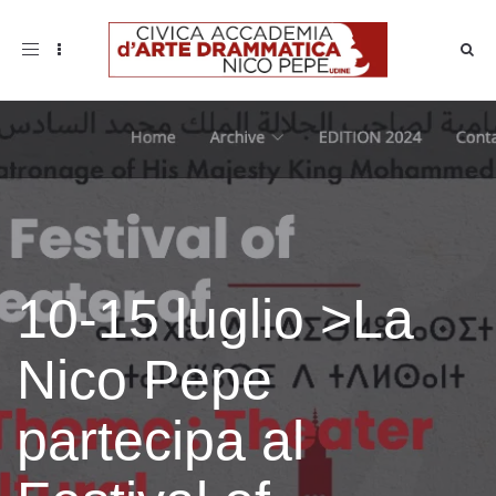
Toggle
navigation
10-15 luglio >La
Nico Pepe
partecipa al