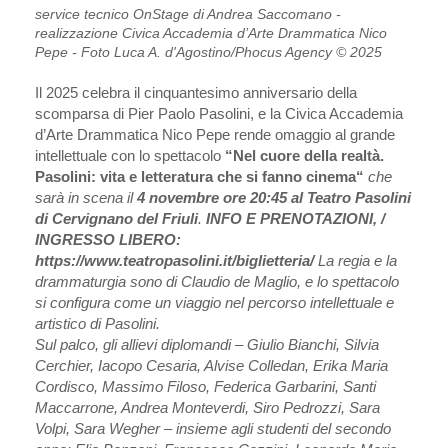
service tecnico OnStage di Andrea Saccomano -
realizzazione Civica Accademia d’Arte Drammatica Nico
Pepe - Foto Luca A. d'Agostino/Phocus Agency © 2025
Il 2025 celebra il cinquantesimo anniversario della
scomparsa di Pier Paolo Pasolini, e la Civica Accademia
d’Arte Drammatica Nico Pepe rende omaggio al grande
intellettuale con lo spettacolo
“Nel cuore della realtà.
Pasolini: vita e letteratura che si fanno cinema“
che
sarà in scena il
4 novembre ore 20:45 al Teatro Pasolini
di Cervignano del Friuli
.
INFO E PRENOTAZIONI, /
INGRESSO LIBERO:
https://www.teatropasolini.it/biglietteria/
La regia e la
drammaturgia sono di Claudio de Maglio, e lo spettacolo
si configura come un viaggio nel percorso intellettuale e
artistico di Pasolini.
Sul palco, gli allievi diplomandi – Giulio Bianchi, Silvia
Cerchier, Iacopo Cesaria, Alvise Colledan, Erika Maria
Cordisco, Massimo Filoso, Federica Garbarini, Santi
Maccarrone, Andrea Monteverdi, Siro Pedrozzi, Sara
Volpi, Sara Wegher – insieme agli studenti del secondo