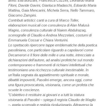
anno: Elia Bonzani, Francesca Cozzini, Leonardo Maria
Filoni, Davide Gavini, Gianluca Madaschi, Edoardo Maria
Mattina, Gaia Mencarini, Michela Serra, Nello Tammaro,
Giacomo Zampini.
Contributi artistici: canti a cura di Marco Toller,
elaborazioni musicali con consulenza di Alan Malusà
Magno, consulenza culturale di Naiem Abdulrazaq,
scenografie di Claudio e Andrea Mezzelani, costumi di
Emmanuela Cossar e Chiara Venturini.
Lo spettacolo ripercorre tappe emblematiche della poetica
pasoliniana, con particolare riguardo a capolavori come
Decameron e Il fiore delle mille e una notte, intrecciate a
dichiarazioni dell’autore, ad analisi profetiche sul mondo
contemporaneo e frammenti di richiami intellettuali che
testimoniano una ricchezza culturale inestimabile. In
un’Italia segnata da appiattimento spirituale e morale,
dibattiti impoveriti, Pasolini emerge, ancora oggi, come
una figura provocatoria, visionaria, come un profeta che
scuote le coscienze.
“L’obiettivo è restituire ai giovani e a tutti la statura
visionaria di Pasolini – spiega il regista Claudio de Maglio
–, poeta scomodo e regista rivoluzionario. Attraverso la