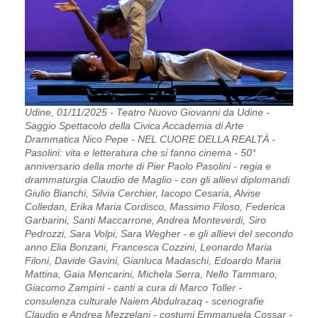
Udine, 01/11/2025 - Teatro Nuovo Giovanni da Udine -
Saggio Spettacolo della Civica Accademia di Arte
Drammatica Nico Pepe - NEL CUORE DELLA REALTÀ -
Pasolini: vita e letteratura che si fanno cinema - 50°
anniversario della morte di Pier Paolo Pasolini - regia e
drammaturgia Claudio de Maglio - con gli allievi diplomandi
Giulio Bianchi, Silvia Cerchier, Iacopo Cesaria, Alvise
Colledan, Erika Maria Cordisco, Massimo Filoso, Federica
Garbarini, Santi Maccarrone, Andrea Monteverdi, Siro
Pedrozzi, Sara Volpi, Sara Wegher - e gli allievi del secondo
anno Elia Bonzani, Francesca Cozzini, Leonardo Maria
Filoni, Davide Gavini, Gianluca Madaschi, Edoardo Maria
Mattina, Gaia Mencarini, Michela Serra, Nello Tammaro,
Giacomo Zampini - canti a cura di Marco Toller -
consulenza culturale Naiem Abdulrazaq - scenografie
Claudio e Andrea Mezzelani - costumi Emmanuela Cossar -