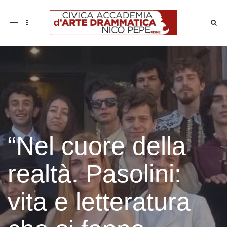
Toggle
navigation
“Nel cuore della
realtà. Pasolini:
vita e letteratura